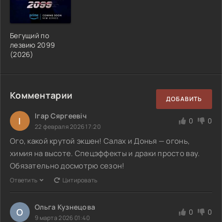
Бегущий по
лезвию 2099
(2026)
Комментарии
ДОБАВИТЬ
Ігар Сяргеевіч
І
0
0
22 февраля 2026 17:20
Ого, какой крутой экшен! Салах и Донья — огонь,
химия на высоте. Спецэффекты и драки просто вау.
Обязательно досмотрю сезон!
Ответить
Цитировать
Ольга Кузнецова
О
0
0
9 марта 2026 01:40