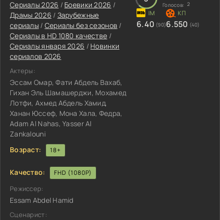
Сериалы 2026
/
Боевики 2026
/
2
Голосов:
Драмы 2026
/
Зарубежные
6.40
6.550
сериалы
/
Сериалы без сезонов
/
(90)
(40)
Сериалы в HD 1080 качестве
/
Сериалы января 2026
/
Новинки
сериалов 2026
Актеры:
Эссам Омар, Фати Абдель Вахаб,
Гихан Эль Шамашерджи, Мохамед
Лотфи, Ахмед Абдель Хамид,
Ханан Юссеф, Мона Хала, Федра,
Adam Al Nahas, Yasser Al
Zankalouni
Возраст:
18+
Качество:
FHD (1080P)
Режиссер:
Essam Abdel Hamid
Сценарист: