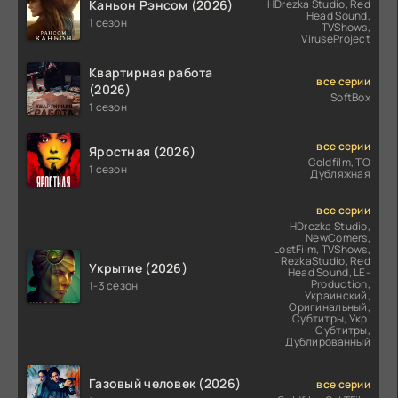
Каньон Рэнсом (2026)
HDrezka Studio, Red
Head Sound,
1 сезон
TVShows,
ViruseProject
Квартирная работа
все серии
(2026)
SoftBox
1 сезон
все серии
Яростная (2026)
Coldfilm, ТО
1 сезон
Дубляжная
все серии
HDrezka Studio,
NewComers,
LostFilm, TVShows,
RezkaStudio, Red
Укрытие (2026)
Head Sound, LE-
Production,
1-3 сезон
Украинский,
Оригинальный,
Субтитры, Укр.
Субтитры,
Дублированный
Газовый человек (2026)
все серии