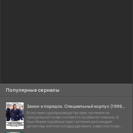
Популярные сериалы
Закон и порядок. Специальный корпус (1999-2026)
В системе судопроизводства преступления на
сексуальной почве считаются особенно тяжкими. В
Нью-Йорке подобные преступления расследуют
детективы элитного подразделения, известного как
Особый отдел.