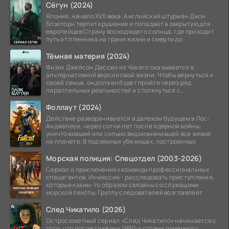
Сёгун (2024)
Япония, начало XVII века. Английский штурман Джон
Блэкторн терпит крушение и попадает в закрытую для
европейцев Страну восходящего солнца, где проходит
путь от пленника на грани жизни и смерти до
Тёмная материя (2024)
Физик Джейсон Дессен из Чикаго оказывается в
альтернативной версии свой жизни. Чтобы вернуться к
своей семье, он должен будет пройти через ряд
параллельных реальностей и столкнуться с
альтернативной
Фоллаут (2024)
Действие разворачивается в далеком будущем в Лос-
Анджелесе, через сотни лет после ядерной войны,
уничтожившей или сильно видоизменившей все живое
на планете. В подземных убежищах, построенных
Морская полиция: Спецотдел (2003-2026)
Сериал о приключениях команды профессиональных
спецагентов. Их миссия - расследовать преступления,
которые каким-то образом связаны со служащими
морской пехоты. Группу следователей возглавляет
След Чикатило (2026)
Остросюжетный сериал «След Чикатило» начинается с
того, что после тяжёлых 1990-х страна понемногу