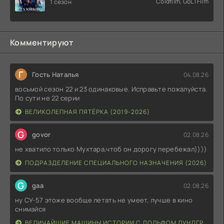
Coldfilm, GoLTFilm
1 сезон
Комментируют
Г
Гость Наталья
04.08.26
восьмой сезон 22 и 23 одинаковые. Исправьте пожалуйста.
По сути не 22 серии
ВЕЛИКОЛЕПНАЯ ПЯТЁРКА (2019-2026)
G
govor
02.08.26
не хватило только Мухтара,чтоб он дорогу перебежал))))
ПОДРАЗДЕЛЕНИЕ СПЕЦИАЛЬНОГО НАЗНАЧЕНИЯ (2026)
G
gaa
02.08.26
ну СУ-57 этоже вообще летать не умеет, лучше в кино
снимайся
ВЕЛИЧАЙШИЕ МАШИНЫ ИСТОРИИ С ДОЛЬФОМ ЛУНДГРЕНОМ (2026)