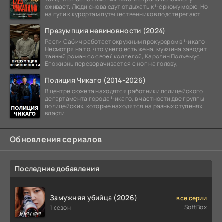
оживает. Люди снова едут отдыхать к Чёрному морю. Но
на пути к курортам путешественников подстерегают
Презумпция невиновности (2024)
Расти Сабич работает окружным прокурором в Чикаго.
Несмотря на то, что у него есть жена, мужчина заводит
тайный роман со своей коллегой, Каролин Полхемус.
Его жизнь переворачивается с ног на голову,
Полиция Чикаго (2014-2026)
В центре сюжета находятся работники полицейского
департамента города Чикаго, в частности две группы
полицейских, которые находятся на разных ступенях
власти.
Обновления сериалов
Последние добавления
Замужняя убийца (2026)
все серии
SoftBox
1 сезон