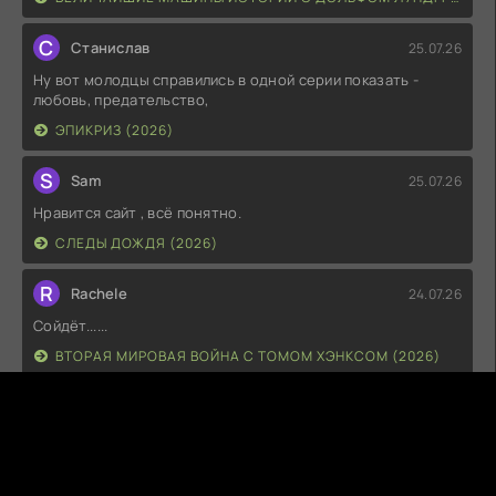
С
Станислав
25.07.26
Ну вот молодцы справились в одной серии показать -
любовь, предательство,
ЭПИКРИЗ (2026)
S
Sam
25.07.26
Нравится сайт , всё понятно.
СЛЕДЫ ДОЖДЯ (2026)
R
Rachele
24.07.26
Сойдёт......
ВТОРАЯ МИРОВАЯ ВОЙНА С ТОМОМ ХЭНКСОМ (2026)