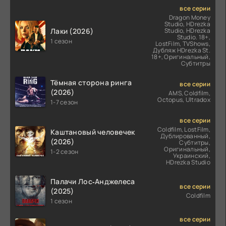
все серии
Dragon Money
Studio, HDrezka
Лаки (2026)
Studio, HDrezka
Studio. 18+,
1 сезон
LostFilm, TVShows,
Дубляж HDrezka St.
18+, Оригинальный,
Субтитры
Тёмная сторона ринга
все серии
(2026)
AMS, Coldfilm,
Octopus, Ultradox
1-7 сезон
все серии
Coldfilm, LostFilm,
Каштановый человечек
Дублированный,
(2026)
Субтитры,
Оригинальный,
1-2 сезон
Украинский,
HDrezka Studio
Палачи Лос‑Анджелеса
все серии
(2025)
Coldfilm
1 сезон
все серии