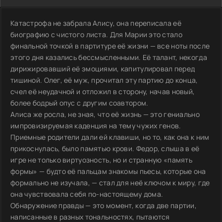
Катастрофа не забрала Алису, она переписала её
биографию с чистого листа. Для Марии это стало
финальной точкой в партитуре её жизни — все ноты после
этого дня казались бессмысленными. Её талант, некогда
дирижировавший её эмоциями, капитулировал перед
тишиной. Олег, её муж, прочитал эту партию до конца,
счел её неудачной и отложил в сторону, начав новый,
более бодрый опус с другим соавтором.
Алиса же росла, не зная, что её жизнь — это гениально
импровизируемая каденция на тему чужих генов.
Приемные родители дали ей клавиши, но то, как она к ним
прикоснулась, было памятью крови. Федор, слыша в её
игре не только виртуозность, но и странную «память
формы» — будто её пальцам знакомы пьесы, которые она
формально не изучала, — стал для неё ключом к миру, где
она чувствовала себя по-настоящему дома.
Обнаружение правды — это момент, когда две партии,
написанные в разных тональностях, пытаются