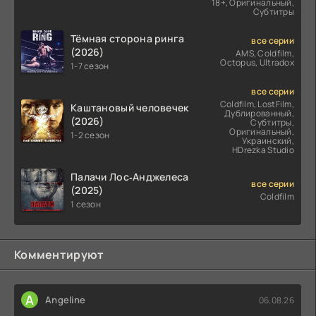
18+, Оригинальный,
Субтитры
Тёмная сторона ринга
все серии
(2026)
AMS, Coldfilm,
Octopus, Ultradox
1-7 сезон
все серии
Coldfilm, LostFilm,
Каштановый человечек
Дублированный,
(2026)
Субтитры,
Оригинальный,
1-2 сезон
Украинский,
HDrezka Studio
Палачи Лос‑Анджелеса
все серии
(2025)
Coldfilm
1 сезон
Комментируют
A
Angeline
06.08.26