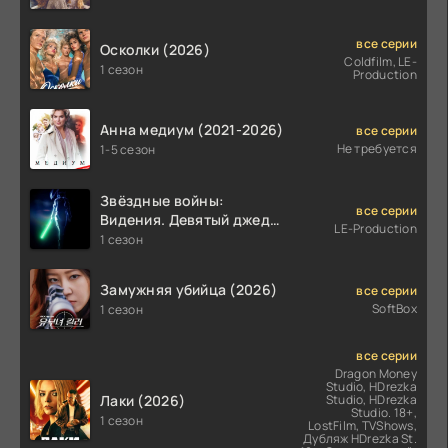
все серии
Осколки (2026)
Coldfilm, LE-
1 сезон
Production
Анна медиум (2021-2026)
все серии
Не требуется
1-5 сезон
Звёздные войны:
все серии
Видения. Девятый джедай
LE-Production
(2026)
1 сезон
Замужняя убийца (2026)
все серии
SoftBox
1 сезон
все серии
Dragon Money
Studio, HDrezka
Лаки (2026)
Studio, HDrezka
Studio. 18+,
1 сезон
LostFilm, TVShows,
Дубляж HDrezka St.