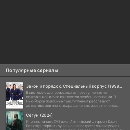
Популярные сериалы
Закон и порядок. Специальный корпус (1999-2026)
В системе судопроизводства преступления на
сексуальной почве считаются особенно тяжкими. В
Нью-Йорке подобные преступления расследуют
детективы элитного подразделения, известного как
Особый отдел.
Сёгун (2024)
Япония, начало XVII века. Английский штурман Джон
Блэкторн терпит крушение и попадает в закрытую для