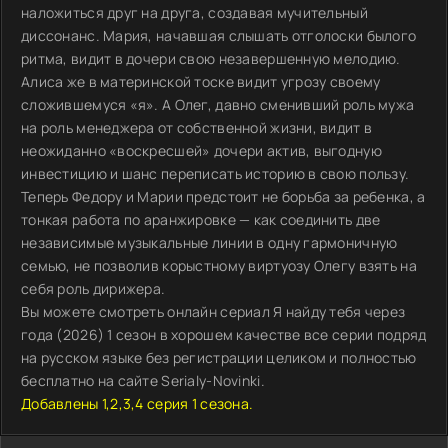
наложиться друг на друга, создавая мучительный
диссонанс. Мария, начавшая слышать отголоски былого
ритма, видит в дочери свою незавершенную мелодию.
Алиса же в материнской тоске видит угрозу своему
сложившемуся «я». А Олег, давно сменивший роль мужа
на роль менеджера от собственной жизни, видит в
неожиданно «воскресшей» дочери актив, выгодную
инвестицию и шанс переписать историю в свою пользу.
Теперь Федору и Марии предстоит не борьба за ребенка, а
тонкая работа по аранжировке — как соединить две
независимые музыкальные линии в одну гармоничную
семью, не позволив корыстному виртуозу Олегу взять на
себя роль дирижера.
Вы можете смотреть онлайн сериал Я найду тебя через
года (2026) 1 сезон в хорошем качестве все серии подряд
на русском языке без регистрации целиком и полностью
бесплатно на сайте Serialy-Novinki.
Добавлены 1,2,3,4 серия 1 сезона.