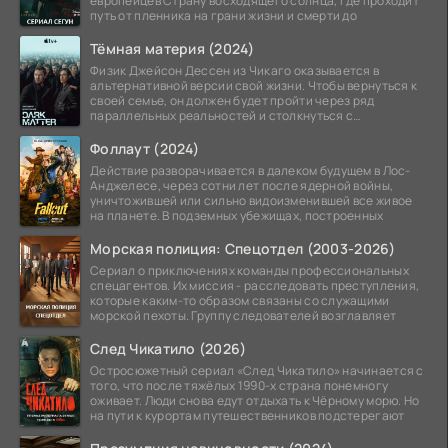
европейцев Страну восходящего солнца, где проходит
путь от пленника на грани жизни и смерти до
Тёмная материя (2024)
Физик Джейсон Дессен из Чикаго оказывается в
альтернативной версии свой жизни. Чтобы вернуться к
своей семье, он должен будет пройти через ряд
параллельных реальностей и столкнуться с
альтернативной
Фоллаут (2024)
Действие разворачивается в далеком будущем в Лос-
Анджелесе, через сотни лет после ядерной войны,
уничтожившей или сильно видоизменившей все живое
на планете. В подземных убежищах, построенных
Морская полиция: Спецотдел (2003-2026)
Сериал о приключениях команды профессиональных
спецагентов. Их миссия - расследовать преступления,
которые каким-то образом связаны со служащими
морской пехоты. Группу следователей возглавляет
След Чикатило (2026)
Остросюжетный сериал «След Чикатило» начинается с
того, что после тяжёлых 1990-х страна понемногу
оживает. Люди снова едут отдыхать к Чёрному морю. Но
на пути к курортам путешественников подстерегают