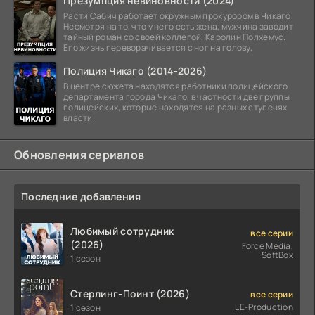
Презумпция невиновности (2024)
Расти Сабич работает окружным прокурором в Чикаго.
Несмотря на то, что у него есть жена, мужчина заводит
тайный роман со своей коллегой, Каролин Полхемус.
Его жизнь переворачивается с ног на голову,
Полиция Чикаго (2014-2026)
В центре сюжета находятся работники полицейского
департамента города Чикаго, в частности две группы
полицейских, которые находятся на разных ступенях
власти.
Обновления сериалов
Последние добавления
Любимый сотрудник
все серии
(2026)
Force Media,
SoftBox
1 сезон
Стерлинг-Поинт (2026)
все серии
LE-Production
1 сезон