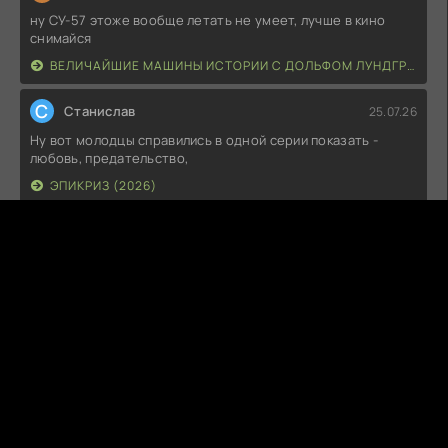
ну СУ-57 этоже вообще летать не умеет, лучше в кино
снимайся
ВЕЛИЧАЙШИЕ МАШИНЫ ИСТОРИИ С ДОЛЬФОМ ЛУНДГРЕНОМ (2026)
С
Станислав
25.07.26
Ну вот молодцы справились в одной серии показать -
любовь, предательство,
ЭПИКРИЗ (2026)