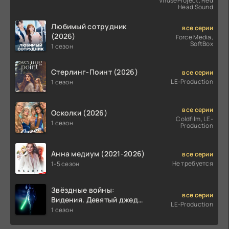
ViruseProject, Red
Head Sound
Любимый сотрудник
все серии
(2026)
Force Media,
SoftBox
1 сезон
Стерлинг-Поинт (2026)
все серии
LE-Production
1 сезон
все серии
Осколки (2026)
Coldfilm, LE-
1 сезон
Production
Анна медиум (2021-2026)
все серии
Не требуется
1-5 сезон
Звёздные войны:
все серии
Видения. Девятый джедай
LE-Production
(2026)
1 сезон