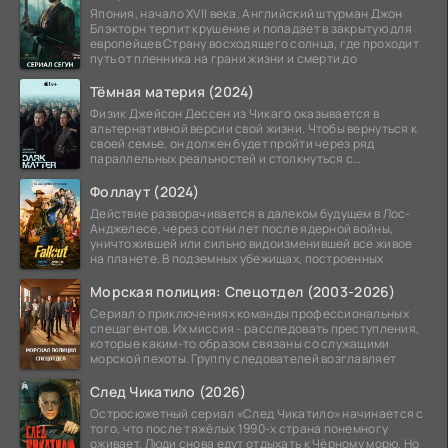
Япония, начало XVII века. Английский штурман Джон
Блэкторн терпит крушение и попадает в закрытую для
европейцев Страну восходящего солнца, где проходит
путь от пленника на грани жизни и смерти до
Тёмная материя (2024)
Физик Джейсон Дессен из Чикаго оказывается в
альтернативной версии свой жизни. Чтобы вернуться к
своей семье, он должен будет пройти через ряд
параллельных реальностей и столкнуться с
альтернативной
Фоллаут (2024)
Действие разворачивается в далеком будущем в Лос-
Анджелесе, через сотни лет после ядерной войны,
уничтожившей или сильно видоизменившей все живое
на планете. В подземных убежищах, построенных
Морская полиция: Спецотдел (2003-2026)
Сериал о приключениях команды профессиональных
спецагентов. Их миссия - расследовать преступления,
которые каким-то образом связаны со служащими
морской пехоты. Группу следователей возглавляет
След Чикатило (2026)
Остросюжетный сериал «След Чикатило» начинается с
того, что после тяжёлых 1990-х страна понемногу
оживает. Люди снова едут отдыхать к Чёрному морю. Но