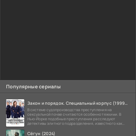
Популярные сериалы
Закон и порядок. Специальный корпус (1999-2026)
В системе судопроизводства преступления на
сексуальной почве считаются особенно тяжкими. В
Нью-Йорке подобные преступления расследуют
детективы элитного подразделения, известного как
Особый отдел.
Сёгун (2024)