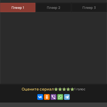
Плеер 1
Плеер 2
Плеер 3
Оцените сериал
1
голос
100
1
2
3
4
5