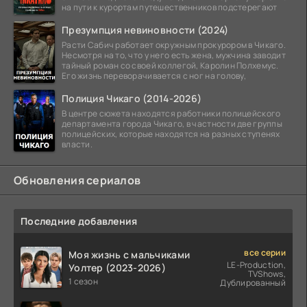
на пути к курортам путешественников подстерегают
Презумпция невиновности (2024)
Расти Сабич работает окружным прокурором в Чикаго.
Несмотря на то, что у него есть жена, мужчина заводит
тайный роман со своей коллегой, Каролин Полхемус.
Его жизнь переворачивается с ног на голову,
Полиция Чикаго (2014-2026)
В центре сюжета находятся работники полицейского
департамента города Чикаго, в частности две группы
полицейских, которые находятся на разных ступенях
власти.
Обновления сериалов
Последние добавления
все серии
Моя жизнь с мальчиками
LE-Production,
Уолтер (2023-2026)
TVShows,
1 сезон
Дублированный