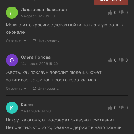
Лада седан баклажан
Л
0
0
5 марта 2026 09:50
Можно и по красивее девах найти на главную роль в
сериале
Ответить
Цитировать
Ольга Попова
О
0
0
14 апреля 2026 15:40
Жесть, как локдаун доводит людей. Сюжет
затягивает, а финал просто взорвал мозг.
Ответить
Цитировать
Киска
К
0
0
2 мая 2026 09:20
Накрутка огонь, атмосфера локдауна прям давит.
Непонятно, кто кого, реально держит в напряжении