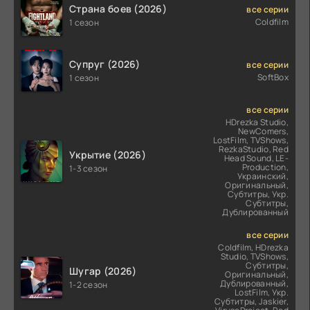
Страна боев (2026)
все серии
Coldfilm
1 сезон
Супруг (2026)
все серии
SoftBox
1 сезон
все серии
HDrezka Studio,
NewComers,
LostFilm, TVShows,
RezkaStudio, Red
Укрытие (2026)
Head Sound, LE-
Production,
1-3 сезон
Украинский,
Оригинальный,
Субтитры, Укр.
Субтитры,
Дублированный
все серии
Coldfilm, HDrezka
Studio, TVShows,
Субтитры,
Шугар (2026)
Оригинальный,
Дублированный,
1-2 сезон
LostFilm, Укр.
Субтитры, Jaskier,