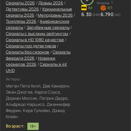
Сериалы 2026
/
Драмы 2026
/
1
Голосов:
Детективы 2026
/
Криминальные
6.30
6.790
сериалы 2026
/
Мелодрамы 2026
/
(300)
(40)
Триллеры 2026
/
Американские
сериалы
/
Зарубежные сериалы
/
Сериалы с высоким рейтингом
/
Сериалы в HD 1080 качестве
/
Сериалы про детективов
/
Сериалы без сезонов
/
Сериалы
февраля 2026
/
Новинки
сериалов 2026
/
Сериалы в 4K
UHD
Актеры:
Меган Пета Хилл, Дав Камерон,
Эван Джогиа, Карла Соуса,
Дориан Миссик, Патрик Дарро,
Альфредо Нарцисо, Дженнифер
Феррин, Кира Гулойен, Дэвид
Клейн
Возраст:
18+