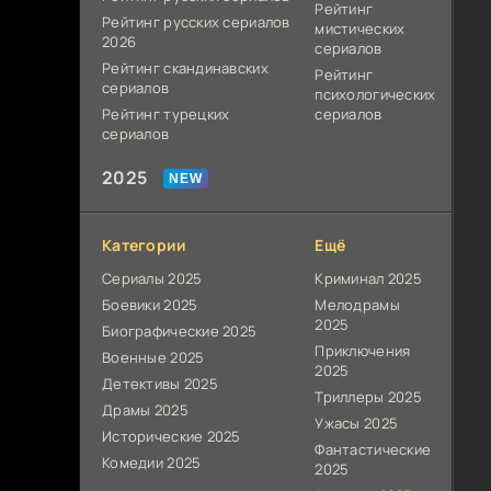
Рейтинг
Рейтинг русских сериалов
мистических
2026
сериалов
Рейтинг скандинавских
Рейтинг
сериалов
психологических
Рейтинг турецких
сериалов
сериалов
2025
Категории
Ещё
Сериалы 2025
Криминал 2025
Боевики 2025
Мелодрамы
2025
Биографические 2025
Приключения
Военные 2025
2025
Детективы 2025
Триллеры 2025
Драмы 2025
Ужасы 2025
Исторические 2025
Фантастические
Комедии 2025
2025