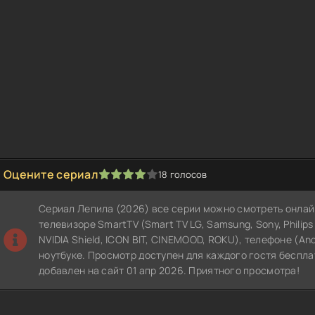
Оцените сериал
18
голосов
1
2
3
4
5
Сериал Лепила (2026) все серии можно смотреть онлай
телевизоре SmartTV (Smart TV LG, Samsung, Sony, Philips и
NVIDIA Shield, ICON BIT, CINEMOOD, ROKU), телефоне (An
ноутбуке. Просмотр доступен для каждого гостя беспла
добавлен на сайт 01 апр 2026. Приятного просмотра!