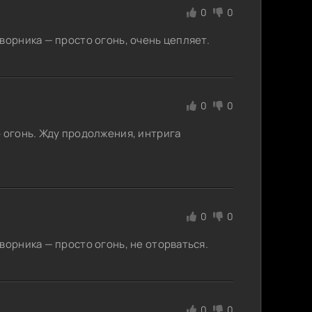
0
0
ворника — просто огонь, очень цепляет.
0
0
о огонь. Жду продолжения, интрига
0
0
ворника — просто огонь, не оторваться.
0
0