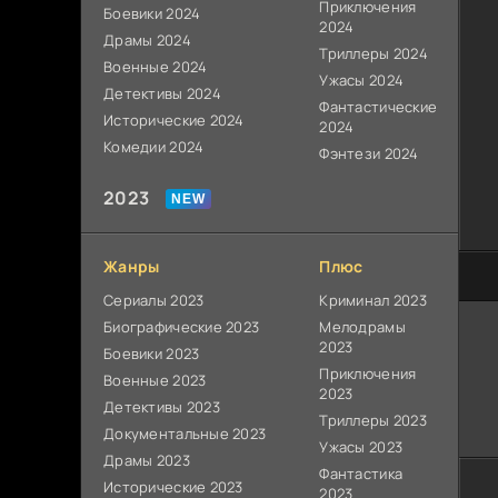
Приключения
Боевики 2024
2024
Драмы 2024
Триллеры 2024
Военные 2024
Ужасы 2024
Детективы 2024
Фантастические
Исторические 2024
2024
Комедии 2024
Фэнтези 2024
2023
Жанры
Плюс
80
Сериалы 2023
Криминал 2023
Биографические 2023
Мелодрамы
2023
Боевики 2023
Приключения
Военные 2023
2023
Детективы 2023
Триллеры 2023
Документальные 2023
Ужасы 2023
Драмы 2023
Фантастика
Исторические 2023
2023