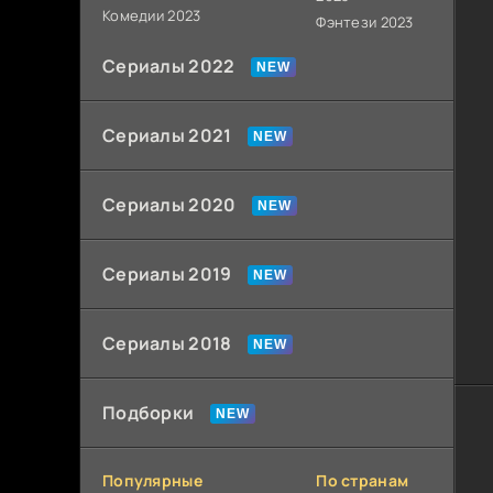
Комедии 2023
Фэнтези 2023
Сериалы 2022
Сериалы 2021
Сериалы 2020
Сериалы 2019
Сериалы 2018
Подборки
Популярные
По странам