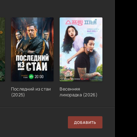
Последний из стаи
Весенняя
(2025)
лихорадка (2026)
ДОБАВИТЬ