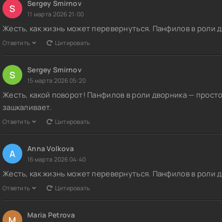
Sergey Smirnov
S
11 марта 2026 21:00
Жесть, как жизнь может перевернуться. Панфилов в роли д
Ответить
Цитировать
Sergey Smirnov
S
15 марта 2026 05:20
Жесть, какой поворот! Панфилов в роли дворника — прост
зашкаливает.
Ответить
Цитировать
Anna Volkova
A
16 марта 2026 04:40
Жесть, как жизнь может перевернуться. Панфилов в роли д
Ответить
Цитировать
Maria Petrova
M