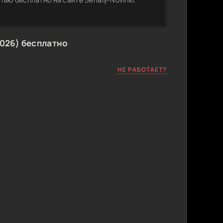
026) бесплатно
НЕ РАБОТАЕТ?