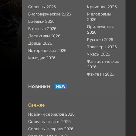
Сериалы 2026
Криминал 2026
Биографические 2026
Мелодрамы
2026
Боевики 2026
Приключения
Военные 2026
2026
Детективы 2026
Русские 2026
Драмы 2026
Триллеры 2026
Исторические 2026
Ужасы 2026
Комедии 2026
Фантастические
2026
Фэнтези 2026
Новинки
Свежее
Новинки сериалов 2026
Сериалы января 2026
Сериалы февраля 2026