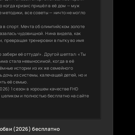
о когда кризис пришёл в её дом — муж
е методики, все советы — ничто не могло
а в спорт. Мечта об олимпийском золоте
азалась чудовищной. Нина видела, как
, превращая тренировки в пытку во имя
забери её оттуда!». Другой шептал: «Ты
мма стала невыносимой, когда в её
ёмные истории из их же семейного
 дочь из системы, калечащей детей, но и
ить её семью.
026) 1 сезон в хорошем качестве FHD
и целиком и полностью бесплатно на сайте
юбви (2026) бесплатно