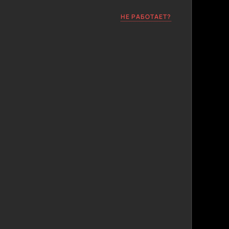
НЕ РАБОТАЕТ?