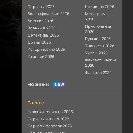
Сериалы 2026
Криминал 2026
Биографические 2026
Мелодрамы
2026
Боевики 2026
Приключения
Военные 2026
2026
Детективы 2026
Русские 2026
Драмы 2026
Триллеры 2026
Исторические 2026
Ужасы 2026
Комедии 2026
Фантастические
2026
Фэнтези 2026
Новинки
Свежее
Новинки сериалов 2026
Сериалы января 2026
Сериалы февраля 2026