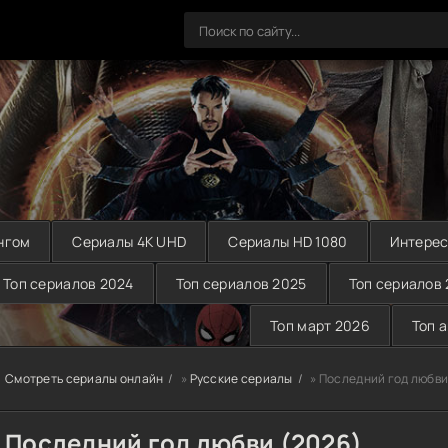
нгом
Сериалы 4K UHD
Сериалы HD 1080
Интерес
Топ сериалов 2024
Топ сериалов 2025
Топ сериалов
Топ март 2026
Топ 
Смотреть сериалы онлайн
»
Русские сериалы
» Последний год любви
Последний год любви (2026)