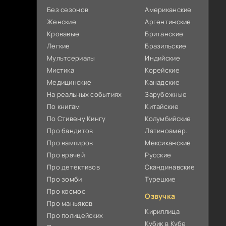
Без сезонов
Американские
Женские
Аргентинские
Кровавые
Британские
Легкие
Бразильские
Мультсериалы
Индийские
Мистика
Корейские
Медицинские
Канадские
На реальных событиях
Зарубежные
По книгам
Китайские
По Стивену Кингу
Колумбийские
Про бандитов
Латиноамер.
Про вампиров
Мексиканские
Про врачей
Русские
Про детективов
Скандинавские
Про зомби
Турецкие
Про космос
Озвучка
Про маньяков
Кириллица
Про полицейских
Кубик в Кубе