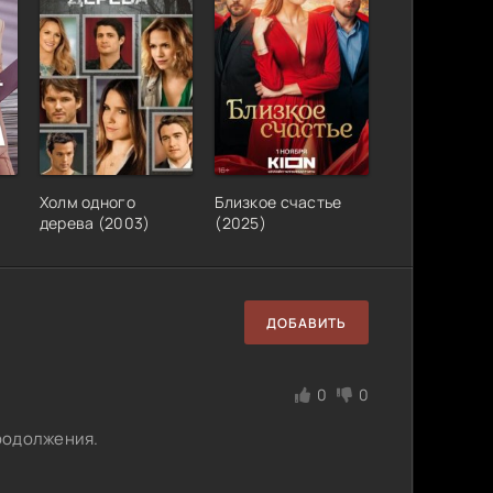
Холм одного
Близкое счастье
дерева (2003)
(2025)
ДОБАВИТЬ
0
0
продолжения.