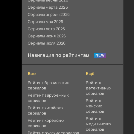
Сериалы весны 2026
Сериалы марта 2026
Сериалы апреля 2026
Сериалы мая 2026
Сериалы лета 2026
Сериалы июня 2026
Сериалы июля 2026
Навигация по рейтингам
Все
Ещё
Рейтинг бразильских
Рейтинг
сериалов
детективных
сериалов
Рейтинг зарубежных
сериалов
Рейтинг
женских
Рейтинг китайских
сериалов
сериалов
Рейтинг
Рейтинг корейских
медицинских
сериалов
сериалов
Рейтинг русских сериалов