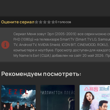
Оцените сериал
0
голосов
1
2
3
4
5
Сериал Меня зовут Эрл (2005-2009) все серии можно с
FHD (1080p) на телевизоре SmartTV (Smart TV LG, Samsung,
TV, Android TV, NVIDIA Shield, ICON BIT, CINEMOOD, ROKU)
компьютере и ноутбуке. Просмотр доступен для каждого
My Name Is Earl (США) добавлен на сайт 20 май 2026. П
Рекомендуем посмотреть: