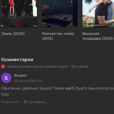
Эзель (2009)
Риллингтон-плейс
Весенняя
(2016)
лихорадка (2026)
Комментарии
Минимальная длина комментария - 20 знаков.
Бицепс
Б
22 июня 2026 01:00
Офигенно, реально зашло! Такой вайб, будто сам список г
FHD.
Ответить
Цитировать