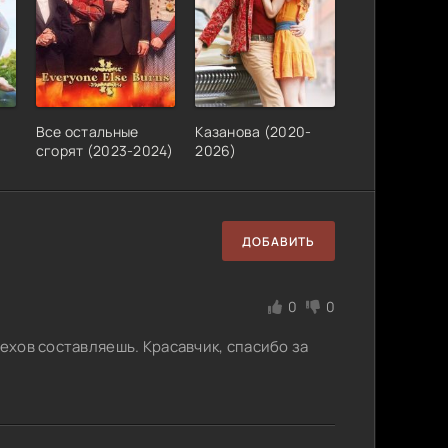
Все остальные
Казанова (2020-
сгорят (2023-2024)
2026)
ДОБАВИТЬ
0
0
рехов составляешь. Красавчик, спасибо за