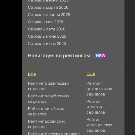
Сериалы весны 2026
Сериалы марта 2026
Сериалы апреля 2026
Сериалы мая 2026
Сериалы лета 2026
Сериалы июня 2026
Сериалы июля 2026
Навигация по рейтингам
Все
Ещё
Рейтинг бразильских
Рейтинг
сериалов
детективных
сериалов
Рейтинг зарубежных
сериалов
Рейтинг
женских
Рейтинг китайских
сериалов
сериалов
Рейтинг
Рейтинг корейских
медицинских
сериалов
сериалов
Рейтинг русских сериалов