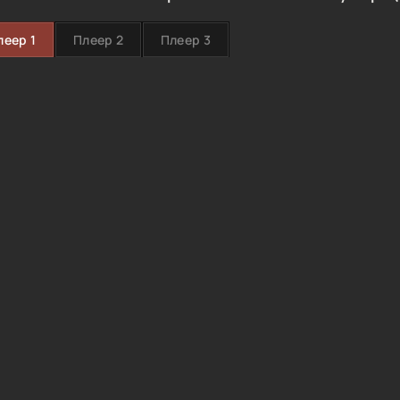
леер 1
Плеер 2
Плеер 3