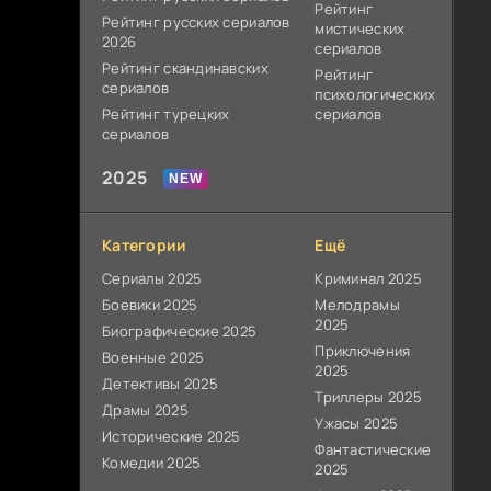
Рейтинг
Рейтинг русских сериалов
мистических
2026
сериалов
Рейтинг скандинавских
Рейтинг
сериалов
психологических
Рейтинг турецких
сериалов
сериалов
2025
Категории
Ещё
Сериалы 2025
Криминал 2025
Боевики 2025
Мелодрамы
2025
Биографические 2025
Приключения
Военные 2025
2025
Детективы 2025
Триллеры 2025
Драмы 2025
Ужасы 2025
Исторические 2025
Фантастические
Комедии 2025
2025