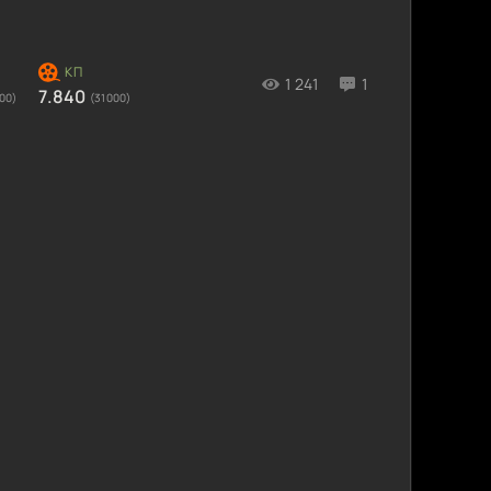
1 241
1
7.840
00)
(31000)