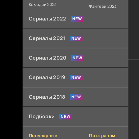
Комедии 2023
Фэнтези 2023
Сериалы 2022
Сериалы 2021
Сериалы 2020
Сериалы 2019
Сериалы 2018
Подборки
Популярные
По странам