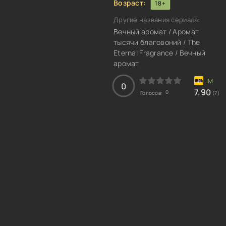
Возраст:
18+
Другие названия сериала:
Вечный аромат / Аромат
тысячи благовоний / The
Eternal Fragrance / Вечный
аромат
0
7.90
0
Голосов:
(7)