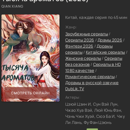
QIAN XIANG
Китай, каждая серия по 45 мин
Жанр:
Зарубежные сериалы
/
Сериалы 2026
/
Драмы 2026
/
Фэнтези 2026
/
Дорамы
сериалы
/
Китайские сериалы
/
Женские сериалы
/
Сериалы
без сезонов
/
Сериалы в HD
1080 качестве
/
Романтические сериалы
/
Дорамы в русской озвучке
DubLik.TV
СМОТРЕТЬ ОНЛАЙН
Актеры:
Цзюй Цзин И, Сун Вэй Лун,
Чжао Хуа Вэй, Люй Юнь Фэн,
Чэнь Чжи Хуэй, Сюэ Ба И, Чжу
Ли Лань, Фу Фан Цзюнь