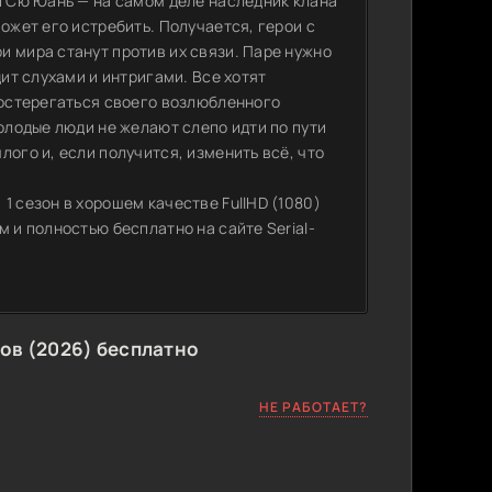
й Сю Юань — на самом деле наследник клана
ожет его истребить. Получается, герои с
и мира станут против их связи. Паре нужно
дит слухами и интригами. Все хотят
 остерегаться своего возлюбленного
молодые люди не желают слепо идти по пути
ого и, если получится, изменить всё, что
1 сезон в хорошем качестве FullHD (1080)
 и полностью бесплатно на сайте Serial-
ов (2026) бесплатно
НЕ РАБОТАЕТ?