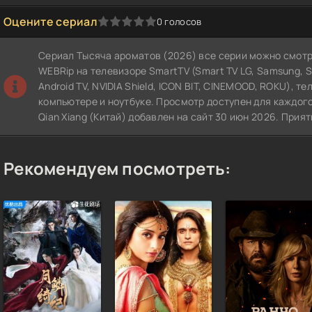
Оцените сериал
0
голосов
1
2
3
4
5
Сериал Тысяча ароматов (2026) все серии можно смотр
WEBRip на телевизоре SmartTV (Smart TV LG, Samsung, Sony
Android TV, NVIDIA Shield, ICON BIT, CINEMOOD, ROKU), т
компьютере и ноутбуке. Просмотр доступен для каждого
Qian Xiang (Китай) добавлен на сайт 30 июн 2026. Прия
Рекомендуем посмотреть: