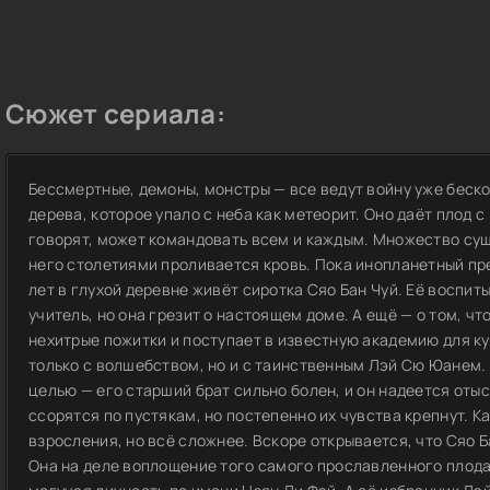
Сюжет сериала:
Бессмертные, демоны, монстры — все ведут войну уже беско
дерева, которое упало с неба как метеорит. Оно даёт плод с
говорят, может командовать всем и каждым. Множество суще
него столетиями проливается кровь. Пока инопланетный пре
лет в глухой деревне живёт сиротка Сяо Бан Чуй. Её воспит
учитель, но она грезит о настоящем доме. А ещё — о том, ч
нехитрые пожитки и поступает в известную академию для ку
только с волшебством, но и с таинственным Лэй Сю Юанем. 
целью — его старший брат сильно болен, и он надеется оты
ссорятся по пустякам, но постепенно их чувства крепнут. К
взросления, но всё сложнее. Вскоре открывается, что Сяо Ба
Она на деле воплощение того самого прославленного плода. 