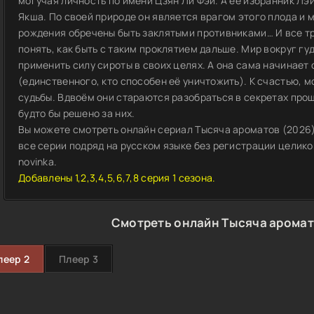
могучая личность по имени Цзян Ли Фэй. А её избранник Лэ
Якша. По своей природе он является врагом этого плода и м
рождения обречены быть заклятыми противниками… И все тр
понять, как быть с таким проклятием дальше. Мир вокруг гу
применить силу сироты в своих целях. А она сама начинает
(единственного, кто способен её уничтожить). К счастью, 
судьбы. Вдвоём они стараются разобраться в секретах прошл
будто бы решено за них.
Вы можете смотреть онлайн сериал Тысяча ароматов (2026) 
все серии подряд на русском языке без регистрации целиком
novinka.
Добавлены 1,2,3,4,5,6,7,8 серия 1 сезона.
Смотреть онлайн Тысяча аромат
леер 2
Плеер 3