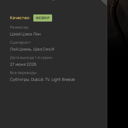
Качество:
WEBRIP
Режиссер:
Цзюй Цзюэ Лян
Сценарист:
Лэй Цзюнь, Шао Сяо И
Дата выхода 1-й серии:
27 июня 2026
Все переводы:
Субтитры, DubLik.TV, Light Breeze