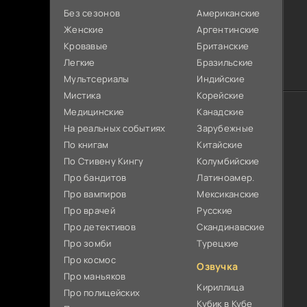
Без сезонов
Американские
Женские
Аргентинские
Кровавые
Британские
Легкие
Бразильские
Мультсериалы
Индийские
Мистика
Корейские
Медицинские
Канадские
На реальных событиях
Зарубежные
По книгам
Китайские
По Стивену Кингу
Колумбийские
Про бандитов
Латиноамер.
Про вампиров
Мексиканские
Про врачей
Русские
Про детективов
Скандинавские
Про зомби
Турецкие
Про космос
Озвучка
Про маньяков
Кириллица
Про полицейских
Кубик в Кубе