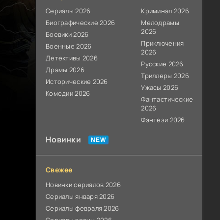
Сериалы 2026
Криминал 2026
Биографические 2026
Мелодрамы
2026
Боевики 2026
Приключения
Военные 2026
2026
Детективы 2026
Русские 2026
Драмы 2026
Триллеры 2026
Исторические 2026
Ужасы 2026
Комедии 2026
Фантастические
2026
Фэнтези 2026
Новинки
Свежее
Новинки сериалов 2026
Сериалы января 2026
Сериалы февраля 2026