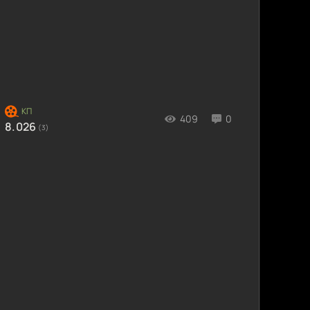
409
0
8.026
(3)