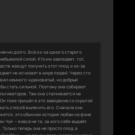
нечно долго. Всё из-за одного старого
 небывалой силой. Кто им завладеет, тот,
ств жаждут получить этот плод, и из-за
дмет не исчезает в мире людей. Через сто
ывал немного чудаковатый, но добрый
тобы стать сильной. Поэтому она собирает
льтиваторов. Там она сталкивается не
Он тоже пришёл в это заведение со скрытой
скать способ вылечить его. Сначала они
ажется, это обычная история любви на фоне
н Чуй — вовсе не та, за кого себя выдаёт.
Только теперь она не просто плод, а